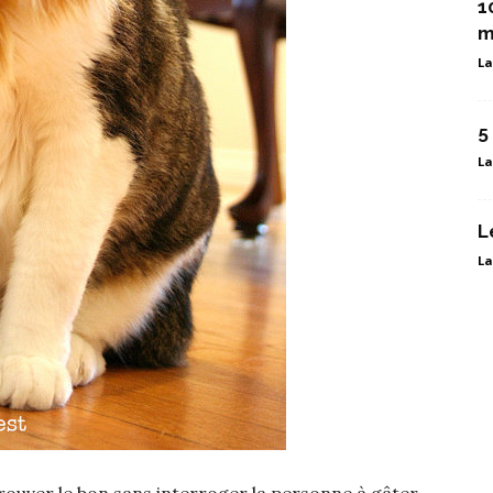
1
m
La
5
La
L
La
Trouver le bon sans interroger la personne à gâter,