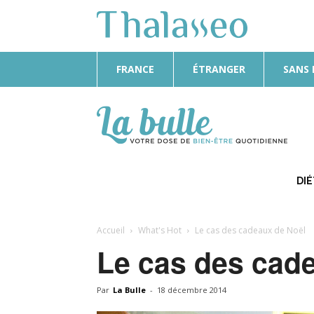
FRANCE
ÉTRANGER
SANS
La
Bulle
DI
Accueil
What's Hot
Le cas des cadeaux de Noël
Le cas des cad
Par
La Bulle
-
18 décembre 2014