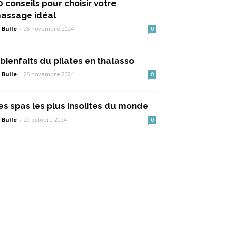
0 conseils pour choisir votre
assage idéal
 Bulle
-
25 novembre 2024
0
 bienfaits du pilates en thalasso
 Bulle
-
25 novembre 2024
0
es spas les plus insolites du monde
 Bulle
-
29 octobre 2024
0