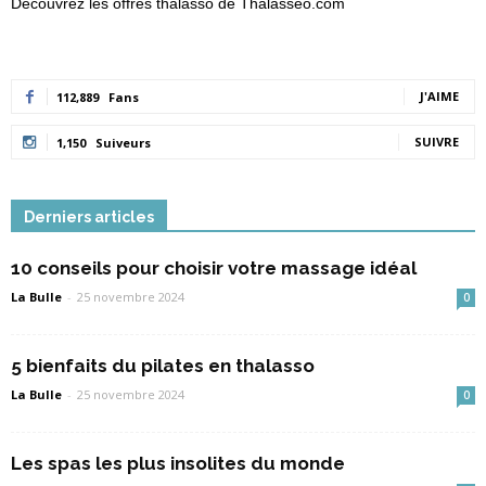
Découvrez les offres thalasso de Thalasseo.com
J'AIME
112,889
Fans
SUIVRE
1,150
Suiveurs
Derniers articles
10 conseils pour choisir votre massage idéal
La Bulle
-
25 novembre 2024
0
5 bienfaits du pilates en thalasso
La Bulle
-
25 novembre 2024
0
Les spas les plus insolites du monde