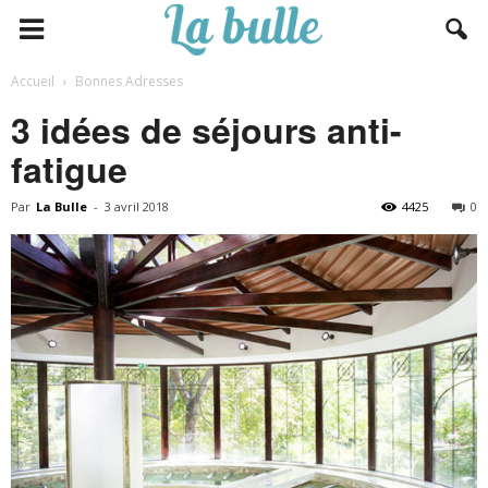
Accueil
Bonnes Adresses
3 idées de séjours anti-
fatigue
Par
La Bulle
-
3 avril 2018
4425
0