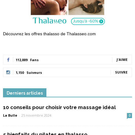
Découvrez les offres thalasso de Thalasseo.com
J'AIME
112,889
Fans
SUIVRE
1,150
Suiveurs
Derniers articles
10 conseils pour choisir votre massage idéal
La Bulle
-
25 novembre 2024
0
5 bienfaits du pilates en thalasso