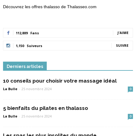
Découvrez les offres thalasso de Thalasseo.com
J'AIME
112,889
Fans
SUIVRE
1,150
Suiveurs
Derniers articles
10 conseils pour choisir votre massage idéal
La Bulle
-
25 novembre 2024
0
5 bienfaits du pilates en thalasso
La Bulle
-
25 novembre 2024
0
Les spas les plus insolites du monde