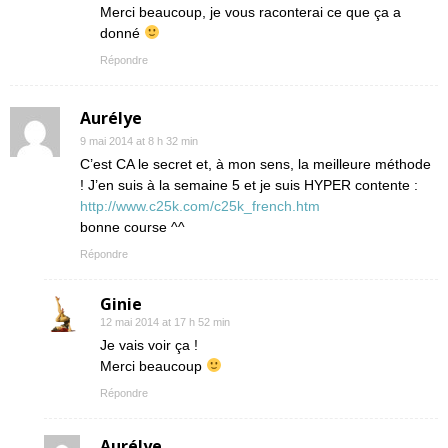
Merci beaucoup, je vous raconterai ce que ça a
donné
Répondre
Aurélye
9 mai 2014 at 8 h 32 min
C’est CA le secret et, à mon sens, la meilleure méthode
! J’en suis à la semaine 5 et je suis HYPER contente :
http://www.c25k.com/c25k_french.htm
bonne course ^^
Répondre
Ginie
12 mai 2014 at 17 h 52 min
Je vais voir ça !
Merci beaucoup
Répondre
Aurélye