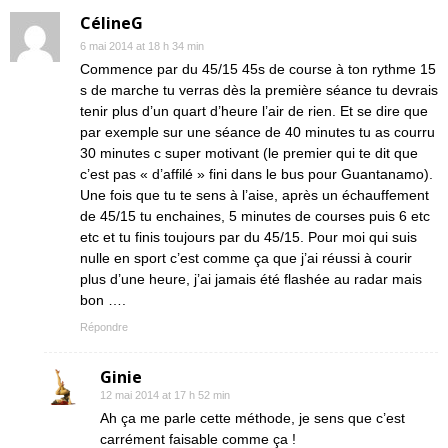
CélineG
6 mai 2014 at 18 h 34 min
Commence par du 45/15 45s de course à ton rythme 15
s de marche tu verras dès la première séance tu devrais
tenir plus d’un quart d’heure l’air de rien. Et se dire que
par exemple sur une séance de 40 minutes tu as courru
30 minutes c super motivant (le premier qui te dit que
c’est pas « d’affilé » fini dans le bus pour Guantanamo).
Une fois que tu te sens à l’aise, après un échauffement
de 45/15 tu enchaines, 5 minutes de courses puis 6 etc
etc et tu finis toujours par du 45/15. Pour moi qui suis
nulle en sport c’est comme ça que j’ai réussi à courir
plus d’une heure, j’ai jamais été flashée au radar mais
bon ….
Répondre
Ginie
12 mai 2014 at 17 h 52 min
Ah ça me parle cette méthode, je sens que c’est
carrément faisable comme ça !