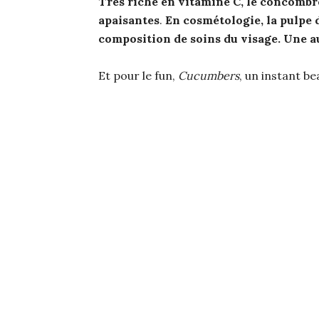
Très riche en vitamine C, le concombr
apaisantes
.
En cosmétologie, la pulpe 
composition de soins du visage.
Une au
Et pour le fun,
Cucumbers
, un instant b