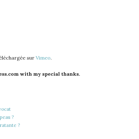
téléchargée sur
Vimeo
.
ess.com with my special thanks.
vocat
 peau ?
ratante ?