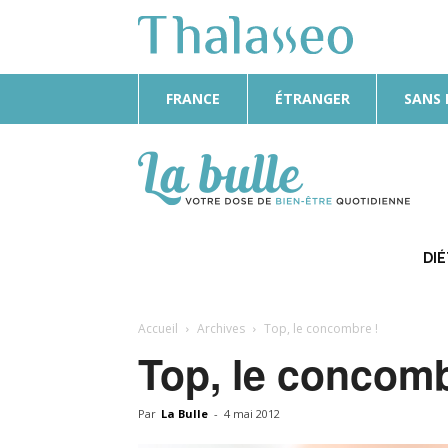
FRANCE
ÉTRANGER
SANS
La
Bulle
DI
Accueil
Archives
Top, le concombre !
Top, le concomb
Par
La Bulle
-
4 mai 2012