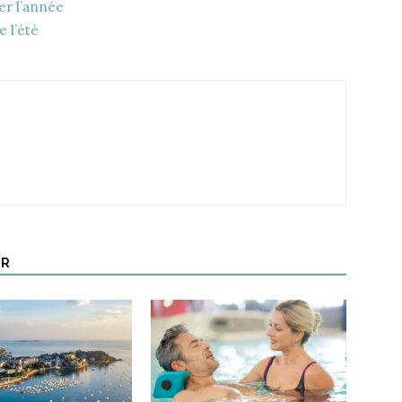
er l’année
e l’été
UR