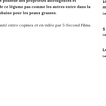
e possède des propriétés astringentes et
1
de ce légume pas comme les autres entre dans la
m
baine pour les peaux grasses.
La
eauté entre copines et en vidéo par 5-Second Films.
5
La
L
La