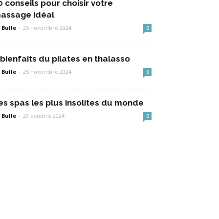
0 conseils pour choisir votre
assage idéal
 Bulle
-
25 novembre 2024
0
 bienfaits du pilates en thalasso
 Bulle
-
25 novembre 2024
0
es spas les plus insolites du monde
 Bulle
-
29 octobre 2024
0