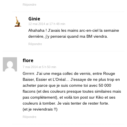
Répondre
Ginie
12 mai 2014 at 17 h 48 min
Ahahaha ! J’avais les mains arc-en-ciel la semaine
dernière, j’y penserai quand ma BM viendra.
Répondre
flore
7 mai 2014 at 5 h 50 min
Grrrrrr. J’ai une mega collec de vernis, entre Rouge
Baiser, Essier et L’Oréal… J’essaye de ne plus trop en
acheter parce que je suis comme toi avec 50 000
flacons (et des couleurs presque toutes similaires mais
pas complètement), et voilà ton post sur Kiko et ses
couleurs à tomber. Je vais tenter de rester forte.
(et je reviendrais !!)
Répondre