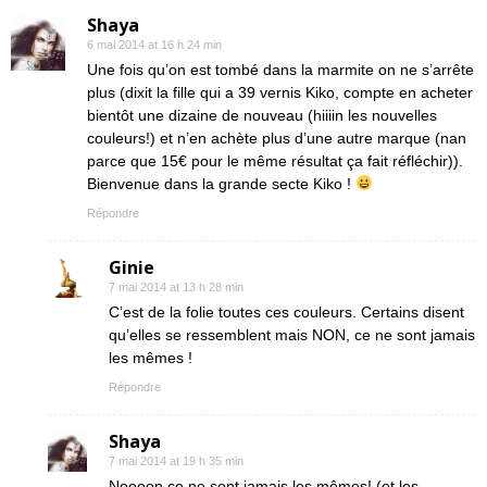
Shaya
6 mai 2014 at 16 h 24 min
Une fois qu’on est tombé dans la marmite on ne s’arrête
plus (dixit la fille qui a 39 vernis Kiko, compte en acheter
bientôt une dizaine de nouveau (hiiiin les nouvelles
couleurs!) et n’en achète plus d’une autre marque (nan
parce que 15€ pour le même résultat ça fait réfléchir)).
Bienvenue dans la grande secte Kiko !
Répondre
Ginie
7 mai 2014 at 13 h 28 min
C’est de la folie toutes ces couleurs. Certains disent
qu’elles se ressemblent mais NON, ce ne sont jamais
les mêmes !
Répondre
Shaya
7 mai 2014 at 19 h 35 min
Noooon ce ne sont jamais les mêmes! (et les