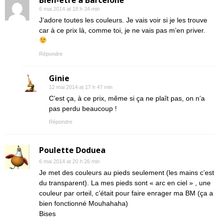
Bien-être à Barcelone
6 mai 2014 at 18 h 34 min
J’adore toutes les couleurs. Je vais voir si je les trouve
car à ce prix là, comme toi, je ne vais pas m’en priver.
Répondre
Ginie
12 mai 2014 at 17 h 47 min
C’est ça, à ce prix, même si ça ne plaît pas, on n’a
pas perdu beaucoup !
Répondre
Poulette Doduea
6 mai 2014 at 20 h 26 min
Je met des couleurs au pieds seulement (les mains c’est
du transparent). La mes pieds sont « arc en ciel » , une
couleur par orteil, c’était pour faire enrager ma BM (ça a
bien fonctionné Mouhahaha)
Bises