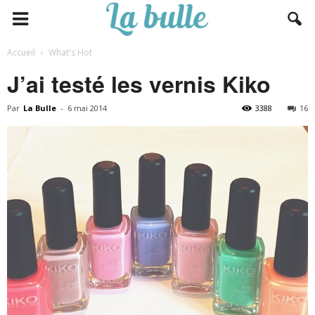
Accueil
What's Hot
J’ai testé les vernis Kiko
Par
La Bulle
-
6 mai 2014
3388
16