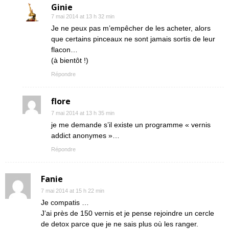
Ginie
7 mai 2014 at 13 h 32 min
Je ne peux pas m’empêcher de les acheter, alors
que certains pinceaux ne sont jamais sortis de leur
flacon…
(à bientôt !)
Répondre
flore
7 mai 2014 at 13 h 35 min
je me demande s’il existe un programme « vernis
addict anonymes »…
Répondre
Fanie
7 mai 2014 at 15 h 22 min
Je compatis …
J’ai près de 150 vernis et je pense rejoindre un cercle
de detox parce que je ne sais plus où les ranger.