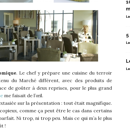
1
m
La
5
La
L
La
omique
. Le chef y prépare une cuisine du terroir
enu du Marché différent, avec des produits de
ance de goûter à deux reprises, pour le plus grand
te
me faisait de l’œil.
extasiée sur la présentation : tout était magnifique.
z copieux, comme ça peut être le cas dans certains
arfait. Ni trop, ni trop peu. Mais ce qui m’a le plus
t !