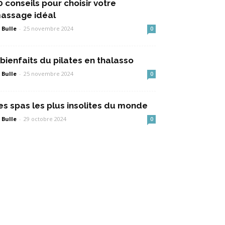
0 conseils pour choisir votre
assage idéal
 Bulle
-
25 novembre 2024
0
 bienfaits du pilates en thalasso
 Bulle
-
25 novembre 2024
0
es spas les plus insolites du monde
 Bulle
-
29 octobre 2024
0