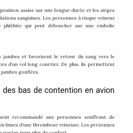
a position assise sur une longue durée et les sièges
ulations sanguines. Les personnes à risque veineux
e phlébite qui peut déboucher sur une embolie
 jambes et favorisent le retour du sang vers le
rs d’un vol long courrier. De plus, ils permettent
s jambes gonflées.
er des bas de contention en avion
tement recommandé aux personnes souffrant de
é victimes d’une thrombose veineuse. Les personnes
n porter pour plus de confort.