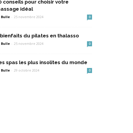
0 conseils pour choisir votre
assage idéal
 Bulle
-
25 novembre 2024
0
 bienfaits du pilates en thalasso
 Bulle
-
25 novembre 2024
0
es spas les plus insolites du monde
 Bulle
-
29 octobre 2024
0