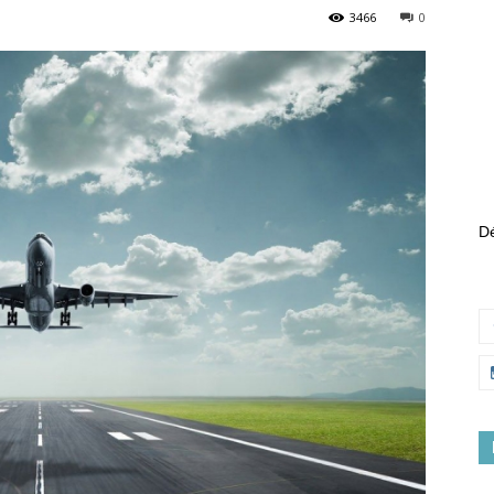
3466
0
Dé