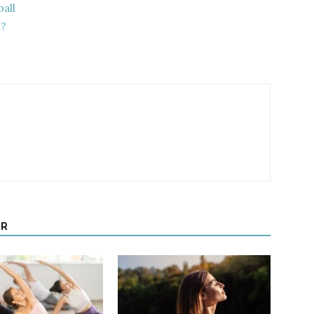
ball
 ?
UR