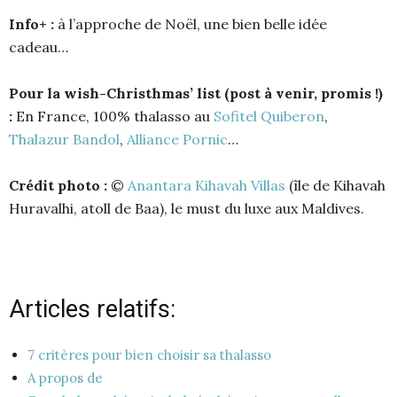
Info+ :
à l’approche de Noël, une bien belle idée
cadeau…
Pour la wish-Christhmas’ list (post à venir, promis !)
:
En France, 100% thalasso au
Sofitel Quiberon
,
Thalazur Bandol
,
Alliance Pornic
…
Crédit photo :
©
Anantara Kihavah Villas
(île de Kihavah
Huravalhi, atoll de Baa), le must du luxe aux Maldives.
Articles relatifs:
7 critères pour bien choisir sa thalasso
A propos de