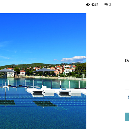
4267
2
Dé