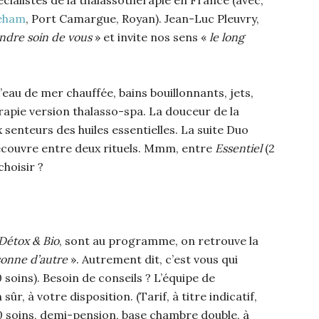
eham
, Port Camargue, Royan). Jean-Luc Pleuvry,
endre soin de vous
» et invite nos sens «
le long
d’eau de mer chauffée, bains bouillonnants, jets,
pie version thalasso-spa. La douceur de la
x senteurs des huiles essentielles. La suite Duo
écouvre entre deux rituels. Mmm, entre
Essentiel
(2
choisir ?
Détox & Bio
, sont au programme, on retrouve la
sonne d’autre
». Autrement dit, c’est vous qui
oins). Besoin de conseils ? L’équipe de
 sûr, à votre disposition. (Tarif, à titre indicatif,
20 soins, demi-pension, base chambre double, à