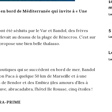
1
m
se en bord de Méditerranée qui invite à « Une
La
5
 ont été séduits par le Var et Bandol, des frères
levait au dessus de la plage de Rènecros. C’est sur
La
propose une bien belle thalasso.
L
La
 boutiques qui se succèdent en bord de mer, Bandol
ion Paca à quelque 50 km de Marseille et à une
s de Bendor et des Embiez (des amours d’îles à
uve, abracadabra, l’hôtel Ile Rousse, cinq étoiles !
RA-PRIME