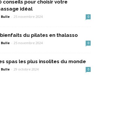
0 conseils pour choisir votre
assage idéal
 Bulle
-
25 novembre 2024
0
 bienfaits du pilates en thalasso
 Bulle
-
25 novembre 2024
0
es spas les plus insolites du monde
 Bulle
-
29 octobre 2024
0