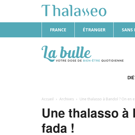
FRANCE
ÉTRANGER
SANS
La
Bulle
DI
Accueil
Archives
Une thalasso à Bandol ? On en es
Une thalasso à 
fada !