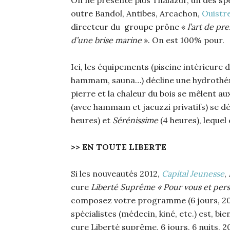
outre Bandol, Antibes, Arcachon,
Ouistr
directeur du groupe prône «
l’art de pr
d’une brise marine
». On est 100% pour.
Ici, les équipements (piscine intérieure 
hammam, sauna…) décline une hydrothéra
pierre et la chaleur du bois se mêlent au
(avec hammam et jacuzzi privatifs) se d
heures) et
Sérénissime
(4 heures), lequel 
>> EN TOUTE LIBERTE
Si les nouveautés 2012,
Capital Jeunesse
,
cure
Liberté Suprême
« Pour vous et per
composez votre programme (6 jours, 20 s
spécialistes (médecin, kiné, etc.) est, bien
cure Liberté suprême, 6 jours, 6 nuits, 