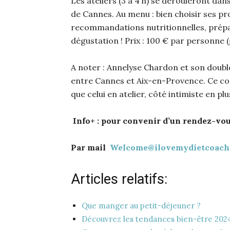
Les ateliers (3 à 4 h) se dérouleront dan
de Cannes. Au menu : bien choisir ses pr
recommandations nutritionnelles, prépa
dégustation ! Prix : 100 € par personne
A noter : Annelyse Chardon et son doubl
entre Cannes et Aix-en-Provence. Ce c
que celui en atelier, côté intimiste en pl
Info+ : pour convenir d’un rendez-vous
Par mail
Welcome@ilovemydietcoach
Articles relatifs:
Que manger au petit-déjeuner ?
Découvrez les tendances bien-être 202