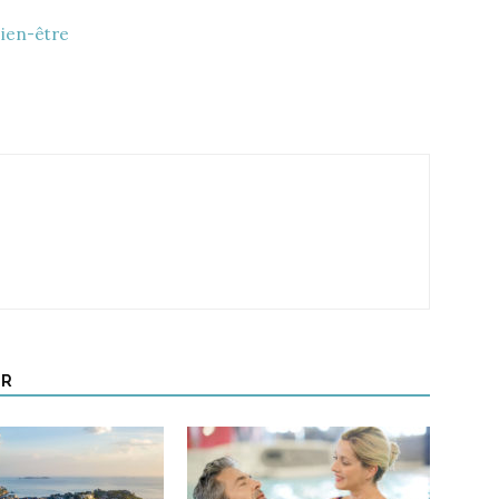
bien-être
UR