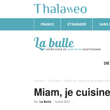
FRANCE
ÉTRANGER
SANS
La
Bulle
DI
Accueil
Archives
Miam, je cuisine et je mange sain
Miam, je cuisine
Par
La Bulle
-
5 août 2013