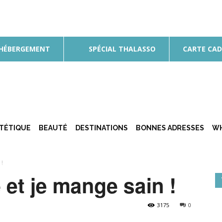
 HÉBERGEMENT
SPÉCIAL THALASSO
CARTE CA
ÉTÉTIQUE
BEAUTÉ
DESTINATIONS
BONNES ADRESSES
WH
 !
 et je mange sain !
3175
0