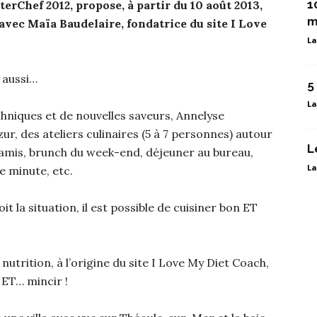
1
rChef 2012, propose, à partir du 10 août 2013,
m
 avec Maïa Baudelaire, fondatrice du site I Love
La
r aussi…
5
La
chniques et de nouvelles saveurs, Annelyse
r, des ateliers culinaires (5 à 7 personnes) autour
L
e amis, brunch du week-end, déjeuner au bureau,
La
e minute, etc.
t la situation, il est possible de cuisiner bon ET
nutrition, à l’origine du site I Love My Diet Coach,
ET… mincir !