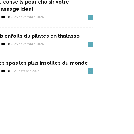
0 conseils pour choisir votre
assage idéal
 Bulle
-
25 novembre 2024
0
 bienfaits du pilates en thalasso
 Bulle
-
25 novembre 2024
0
es spas les plus insolites du monde
 Bulle
-
29 octobre 2024
0