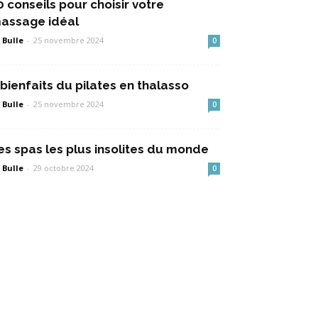
0 conseils pour choisir votre
assage idéal
 Bulle
-
25 novembre 2024
0
 bienfaits du pilates en thalasso
 Bulle
-
25 novembre 2024
0
es spas les plus insolites du monde
 Bulle
-
29 octobre 2024
0