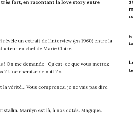
1
 très fort, en racontant la love story entre
m
La
5
 révèle un extrait de l’interview (en 1960) entre la
La
acteur en chef de Marie Claire.
L
ns ! On me demande : Qu’est-ce que vous mettez
La
s ? Une chemise de nuit ? ».
t la vérité… Vous comprenez, je ne vais pas dire
ristallin. Marilyn est là, à nos côtés. Magique.