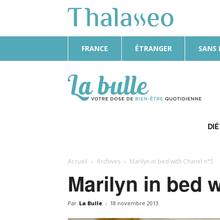
FRANCE
ÉTRANGER
SANS
La
Bulle
DI
Accueil
Archives
Marilyn in bed with Chanel n°5
Marilyn in bed 
Par
La Bulle
-
18 novembre 2013