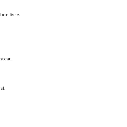
bon livre.
nteau.
el.