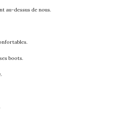
ant au-dessus de nous.
onfortables.
ses boots.
.
.