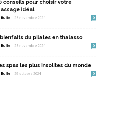
0 conseils pour choisir votre
assage idéal
 Bulle
-
25 novembre 2024
0
 bienfaits du pilates en thalasso
 Bulle
-
25 novembre 2024
0
es spas les plus insolites du monde
 Bulle
-
29 octobre 2024
0