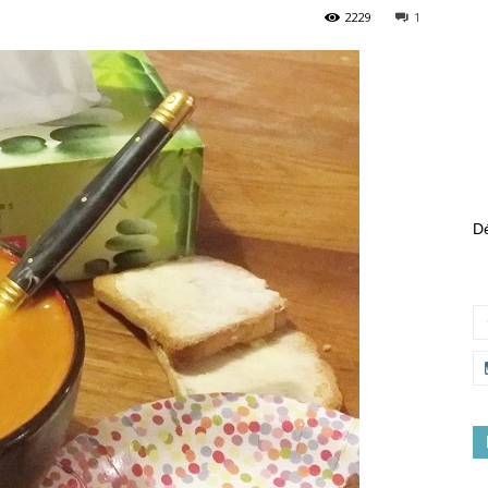
2229
1
Dé