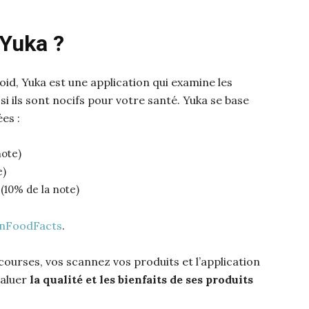
Yuka ?
id, Yuka est une application qui examine les
i ils sont nocifs pour votre santé. Yuka se base
es :
note)
e)
s
(10% de la note)
nFoodFacts
.
courses, vos scannez vos produits et l’application
valuer
la qualité et les bienfaits de ses produits