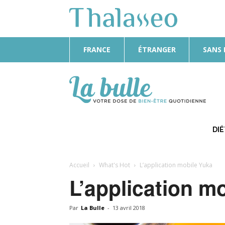
FRANCE
ÉTRANGER
SANS
La
Bulle
DI
Accueil
What's Hot
L’application mobile Yuka
L’application m
Par
La Bulle
-
13 avril 2018