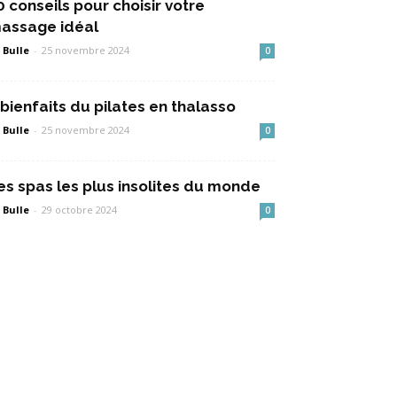
0 conseils pour choisir votre
assage idéal
 Bulle
-
25 novembre 2024
0
 bienfaits du pilates en thalasso
 Bulle
-
25 novembre 2024
0
es spas les plus insolites du monde
 Bulle
-
29 octobre 2024
0