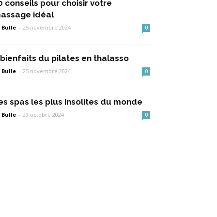
0 conseils pour choisir votre
assage idéal
 Bulle
-
25 novembre 2024
0
 bienfaits du pilates en thalasso
 Bulle
-
25 novembre 2024
0
es spas les plus insolites du monde
 Bulle
-
29 octobre 2024
0