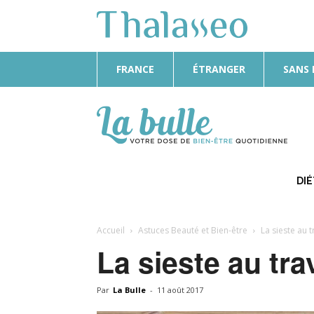
FRANCE
ÉTRANGER
SANS
La
Bulle
DI
Accueil
Astuces Beauté et Bien-être
La sieste au t
La sieste au tra
Par
La Bulle
-
11 août 2017