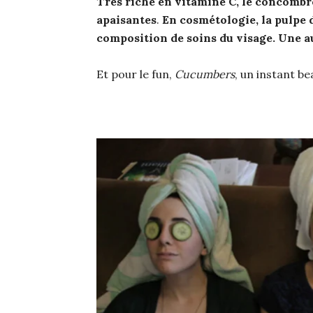
Très riche en vitamine C, le concombr
apaisantes
.
En cosmétologie, la pulpe 
composition de soins du visage.
Une au
Et pour le fun,
Cucumbers
, un instant b