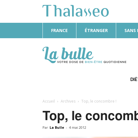
FRANCE
ÉTRANGER
SANS
La
Bulle
DI
Accueil
Archives
Top, le concombre !
Top, le concomb
Par
La Bulle
-
4 mai 2012