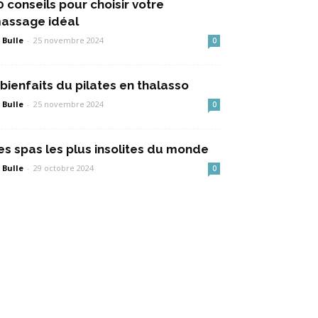
0 conseils pour choisir votre
assage idéal
 Bulle
-
25 novembre 2024
0
 bienfaits du pilates en thalasso
 Bulle
-
25 novembre 2024
0
es spas les plus insolites du monde
 Bulle
-
29 octobre 2024
0