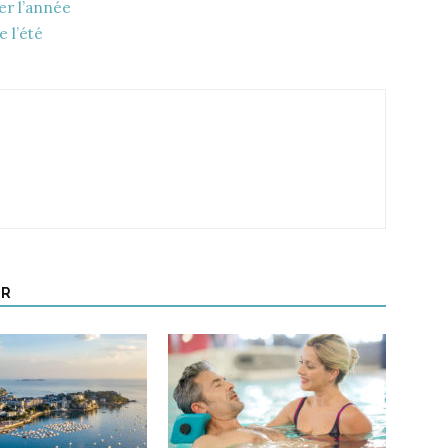
er l’année
e l’été
UR