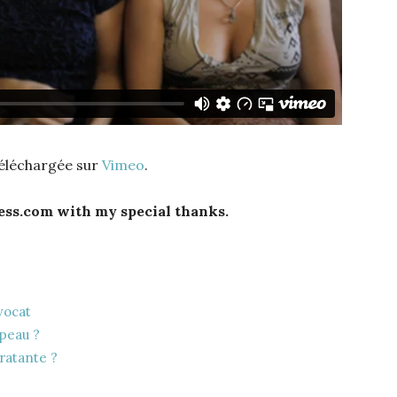
téléchargée sur
Vimeo
.
ess.com with my special thanks.
vocat
 peau ?
ratante ?