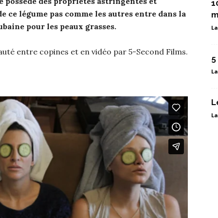
e possède des propriétés astringentes et
1
de ce légume pas comme les autres entre dans la
m
baine pour les peaux grasses.
La
eauté entre copines et en vidéo par 5-Second Films.
5
La
L
La