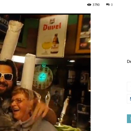
3790
0
Dé