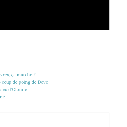
èvres, ça marche ?
o coup de poing de Dove
bles d'Olonne
gne