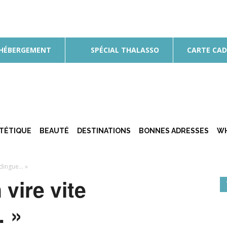
 HÉBERGEMENT
SPÉCIAL THALASSO
CARTE CA
ÉTÉTIQUE
BEAUTÉ
DESTINATIONS
BONNES ADRESSES
WH
udingue… »
vire vite
 »