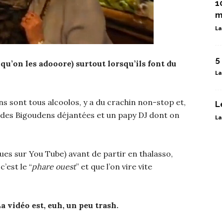
1
m
La
5
 qu’on les adooore) surtout lorsqu’ils font du
La
ons sont tous alcoolos, y a du crachin non-stop et,
L
c des Bigoudens déjantées et un papy DJ dont on
La
vues sur You Tube) avant de partir en thalasso,
’est le “
phare ouest
” et que l’on vire vite
a vidéo est, euh, un peu trash.