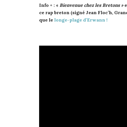
Info + :
«
Bienvenue chez les Bretons »
e
ce rap breton (signé Jean Floc’h, Gra
que le
longe-plage d’Erwann !