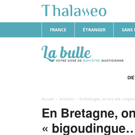
FRANCE
ÉTRANGER
SANS
La
Bulle
DI
Accueil
Archives
En Bretagne, on vire vite « bigo
En Bretagne, on 
« bigoudingue…