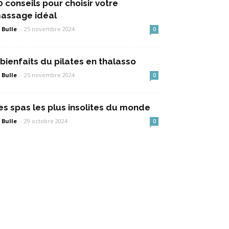
0 conseils pour choisir votre
assage idéal
 Bulle
-
25 novembre 2024
0
 bienfaits du pilates en thalasso
 Bulle
-
25 novembre 2024
0
es spas les plus insolites du monde
 Bulle
-
29 octobre 2024
0