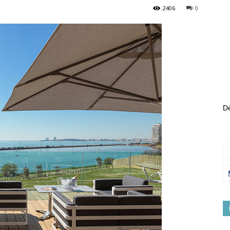
2406
0
Dé