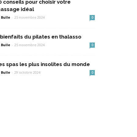
0 conseils pour choisir votre
assage idéal
 Bulle
-
25 novembre 2024
0
 bienfaits du pilates en thalasso
 Bulle
-
25 novembre 2024
0
es spas les plus insolites du monde
 Bulle
-
29 octobre 2024
0