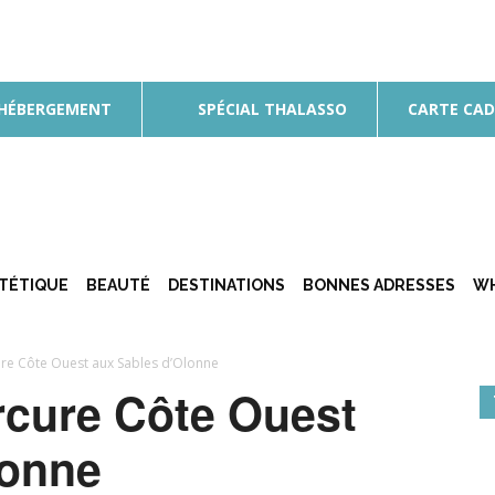
 HÉBERGEMENT
SPÉCIAL THALASSO
CARTE CA
ÉTÉTIQUE
BEAUTÉ
DESTINATIONS
BONNES ADRESSES
WH
re Côte Ouest aux Sables d’Olonne
rcure Côte Ouest
lonne