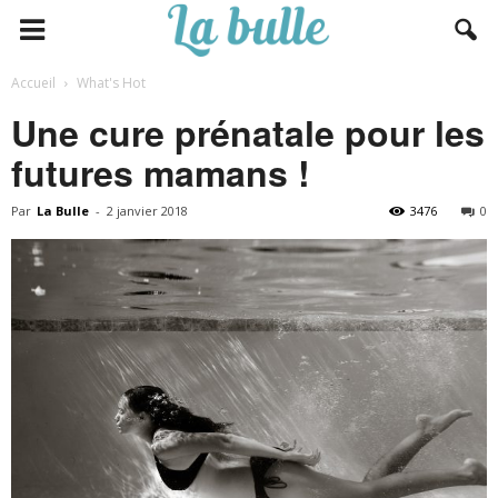
Accueil
What's Hot
Une cure prénatale pour les
futures mamans !
Par
La Bulle
-
2 janvier 2018
3476
0