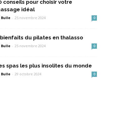
0 conseils pour choisir votre
assage idéal
 Bulle
-
25 novembre 2024
0
 bienfaits du pilates en thalasso
 Bulle
-
25 novembre 2024
0
es spas les plus insolites du monde
 Bulle
-
29 octobre 2024
0