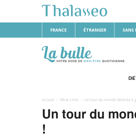
FRANCE
ÉTRANGER
SANS
La
Bulle
DI
Accueil
What's Hot
Un tour du monde Weleda à g
Un tour du mon
!