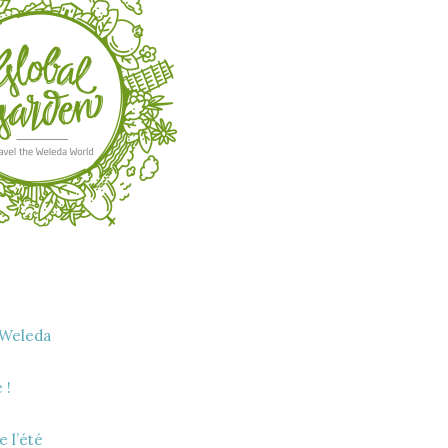
 Weleda
 !
e l’été