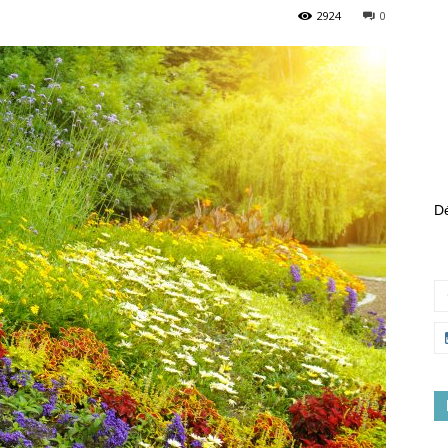
2924
0
Dé