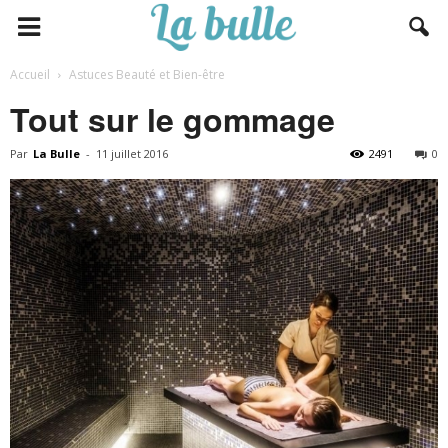
Accueil
Astuces Beauté et Bien-être
Tout sur le gommage
Par
La Bulle
-
11 juillet 2016
2491
0