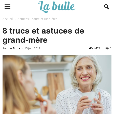
Accueil
Astuces Beauté et Bien-être
8 trucs et astuces de
grand-mère
Par
La Bulle
-
15 juin 2017
4402
0