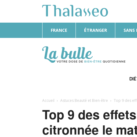
FRANCE
ÉTRANGER
SANS
La
Bulle
DI
Accueil
Astuces Beauté et Bien-être
Top 9 des eff
Top 9 des effets
citronnée le ma