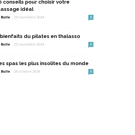
0 conseils pour choisir votre
assage idéal
 Bulle
-
25 novembre 2024
0
 bienfaits du pilates en thalasso
 Bulle
-
25 novembre 2024
0
es spas les plus insolites du monde
 Bulle
-
29 octobre 2024
0