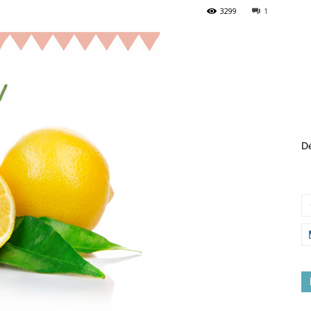
3299
1
Dé