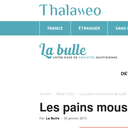
FRANCE
ÉTRANGER
SANS
La
Bulle
DI
Accueil
What's Hot
Les pains moussants de Lush
Les pains mous
Par
La Bulle
-
30 janvier 2015