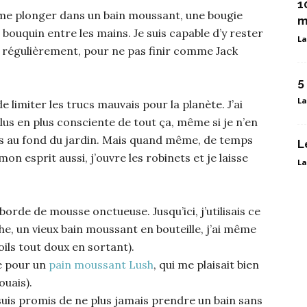
1
 : me plonger dans un bain moussant, une bougie
m
 bouquin entre les mains. Je suis capable d’y rester
La
e régulièrement, pour ne pas finir comme Jack
5
La
 de limiter les trucs mauvais pour la planète. J’ai
plus en plus consciente de tout ça, même si je n’en
ins au fond du jardin. Mais quand même, de temps
L
 esprit aussi, j’ouvre les robinets et je laisse
La
orde de mousse onctueuse. Jusqu’ici, j’utilisais ce
he, un vieux bain moussant en bouteille, j’ai même
oils tout doux en sortant).
ué pour un
pain moussant Lush
, qui me plaisait bien
ouais).
e suis promis de ne plus jamais prendre un bain sans