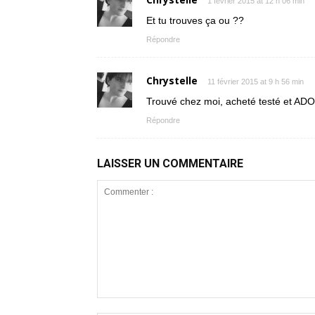
1 février 2015 at 12 h 06 min
Et tu trouves ça ou ??
Répondre
Chrystelle
11 février 2015 at 9 h 56 min
Trouvé chez moi, acheté testé et ADO
Répondre
LAISSER UN COMMENTAIRE