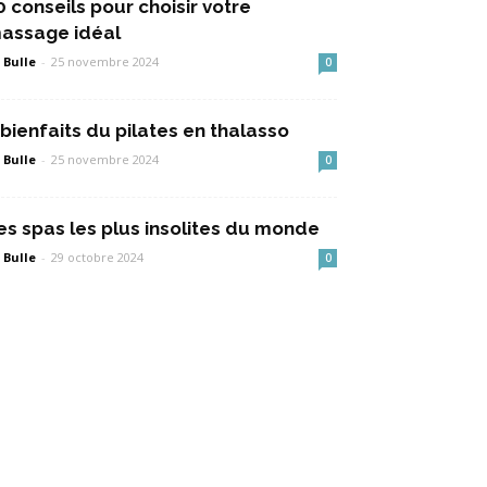
0 conseils pour choisir votre
assage idéal
 Bulle
-
25 novembre 2024
0
 bienfaits du pilates en thalasso
 Bulle
-
25 novembre 2024
0
es spas les plus insolites du monde
 Bulle
-
29 octobre 2024
0