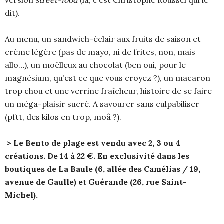
version
street-food
(là, c’est Christophe Roussel qui le
dit).
Au menu, un sandwich-éclair aux fruits de saison et
crème légère (pas de mayo, ni de frites, non, mais
allo…), un moëlleux au chocolat (ben oui, pour le
magnésium, qu’est ce que vous croyez ?), un macaron
trop chou et une verrine fraîcheur, histoire de se faire
un méga-plaisir sucré. A savourer sans culpabiliser
(pftt, des kilos en trop, moâ ?).
> Le Bento de plage est vendu avec 2, 3 ou 4
créations. De 14 à 22 €. En exclusivité dans les
boutiques de La Baule (6, allée des Camélias / 19,
avenue de Gaulle) et Guérande (26, rue Saint-
Michel).