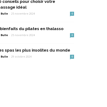
0 conseils pour choisir votre
assage idéal
 Bulle
-
25 novembre 2024
0
 bienfaits du pilates en thalasso
 Bulle
-
25 novembre 2024
0
es spas les plus insolites du monde
 Bulle
-
29 octobre 2024
0