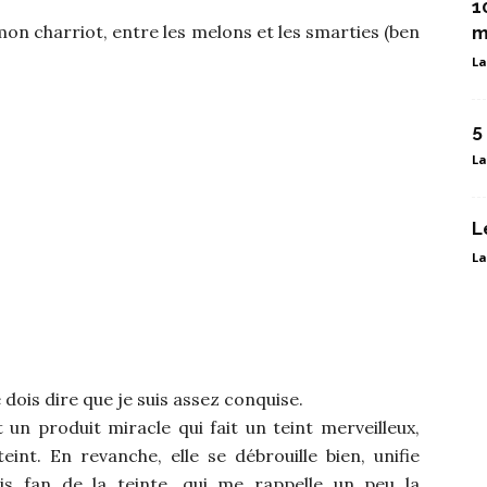
1
mon charriot, entre les melons et les smarties (ben
m
La
5
La
L
La
je dois dire que je suis assez conquise.
st un produit miracle qui fait un teint merveilleux,
int. En revanche, elle se débrouille bien, unifie
is fan de la teinte, qui me rappelle un peu la