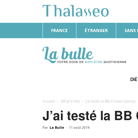
FRANCE
ÉTRANGER
SANS
La
Bulle
DI
Accueil
What's Hot
J’ai testé la BB Cream Gemey
J’ai testé la B
Par
La Bulle
-
11 août 2014