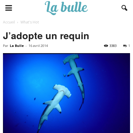
Accueil
What's Hot
J’adopte un requin
Par
La Bulle
-
16 avril 2014
3383
1