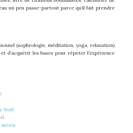
deau un peu passe-partout parce qu’il fait prendre
onnel (sophrologie, méditation, yoga, relaxation)
t d’acquérir les bases pour répéter l’expérience
?
de Noël
ël
s mères