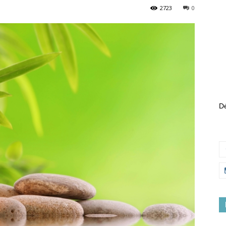
2723
0
Dé