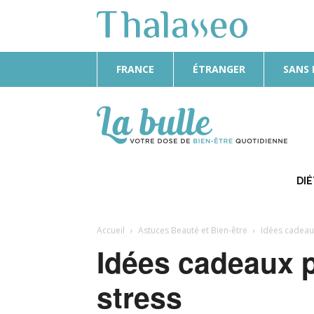
FRANCE
ÉTRANGER
SANS
La
Bulle
DI
Accueil
Astuces Beauté et Bien-être
Idées cadeau
Idées cadeaux 
stress