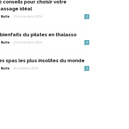
0 conseils pour choisir votre
assage idéal
 Bulle
-
25 novembre 2024
0
 bienfaits du pilates en thalasso
 Bulle
-
25 novembre 2024
0
es spas les plus insolites du monde
 Bulle
-
29 octobre 2024
0