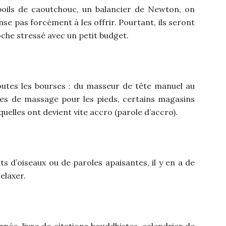
 poils de caoutchouc, un balancier de Newton, on
e pas forcément à les offrir. Pourtant, ils seront
roche stressé avec un petit budget.
toutes les bourses : du masseur de tête manuel au
les de massage pour les pieds, certains magasins
uelles ont devient vite accro (parole d’accro).
 d’oiseaux ou de paroles apaisantes, il y en a de
elaxer.
née, livre de citations bouddhistes, calendrier de