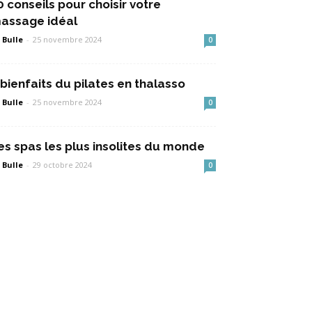
0 conseils pour choisir votre
assage idéal
 Bulle
-
25 novembre 2024
0
 bienfaits du pilates en thalasso
 Bulle
-
25 novembre 2024
0
es spas les plus insolites du monde
 Bulle
-
29 octobre 2024
0