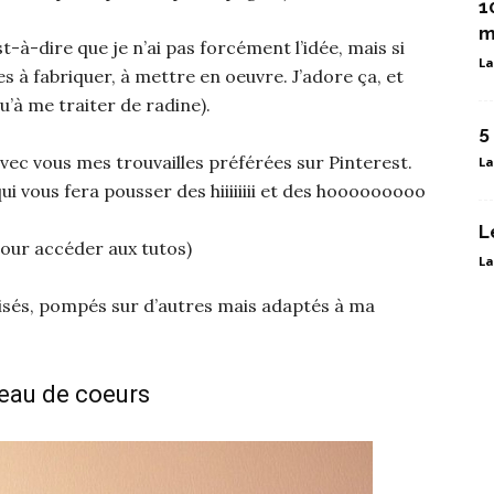
1
m
t-à-dire que je n’ai pas forcément l’idée, mais si
La
s à fabriquer, à mettre en oeuvre. J’adore ça, et
u’à me traiter de radine).
5
 avec vous mes trouvailles préférées sur Pinterest.
La
 qui vous fera pousser des hiiiiiiii et des hooooooooo
L
pour accéder aux tutos)
La
isés, pompés sur d’autres mais adaptés à ma
deau de coeurs