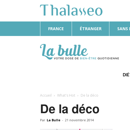
FRANCE
ÉTRANGER
SANS
La
Bulle
DI
Accueil
What's Hot
De la déco
De la déco
Par
La Bulle
-
21 novembre 2014