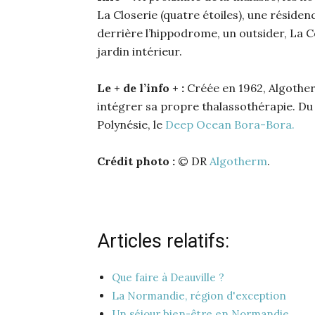
La Closerie (quatre étoiles), une réside
derrière l’hippodrome, un outsider, La Cô
jardin intérieur.
Le + de l’info + :
Créée en 1962, Algothe
intégrer sa propre thalassothérapie. D
Polynésie, le
Deep Ocean Bora-Bora.
Crédit photo :
© DR
Algotherm
.
Articles relatifs:
Que faire à Deauville ?
La Normandie, région d'exception
Un séjour bien-être en Normandie