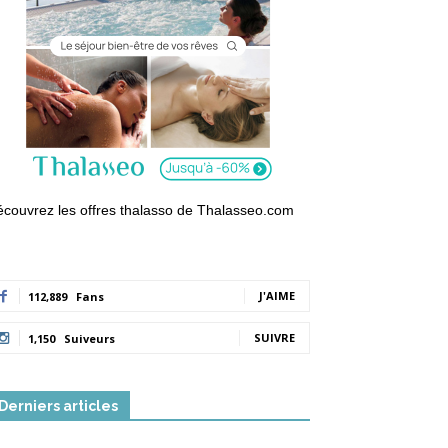
couvrez les offres thalasso de Thalasseo.com
J'AIME
112,889
Fans
SUIVRE
1,150
Suiveurs
Derniers articles