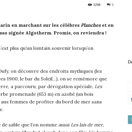
3298
0
arin en marchant sur les célèbres
Planches
et en
sso signée Algotherm. Promis, on reviendra !
’est plus qu’un lointain souvenir lorsqu’on
Dé
 Dufy, on découvre des endroits mythiques (les
s 1900, le bar du Soleil…), on se remémore que
eterre, a parcouru, par dérogation spéciale,
Les
perbe promenade (653 m) en azobé (un bois
e aux femmes de profiter du bord de mer sans
e.
ue de sable que l’on nomme aussi
Les lais de mer,