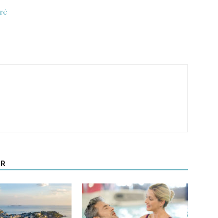
iré
UR