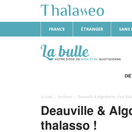
FRANCE
ÉTRANGER
SANS
La
Bulle
DI
Accueil
Archives
Deauville & Algotherm, c’est thal
Deauville & Alg
thalasso !