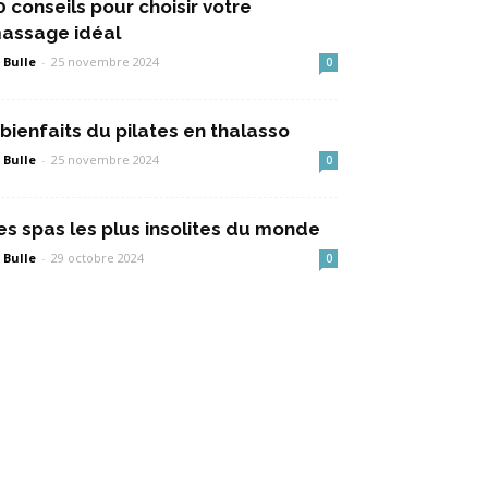
0 conseils pour choisir votre
assage idéal
 Bulle
-
25 novembre 2024
0
 bienfaits du pilates en thalasso
 Bulle
-
25 novembre 2024
0
es spas les plus insolites du monde
 Bulle
-
29 octobre 2024
0