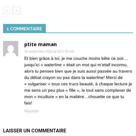
1 COMMENTAIRE
ptite maman
16 septembre 2014 at 23 h 03 min
Et bien grâce à toi, je me couche moins bête ce soir…
jusqu’ici « waterline » était un mot qui m’etaif inconnu,
alors tu penses bien que je suis aussi passée au travers
du débat crayon ou pas dans la waterline! Merci de
« vulgariser » tous ces trucs beauté, à chaque lecture je
me sens un peu plus « fille », le tout sans complexer de
mon « inculture » en la matière…chouette ce que tu
fais!
Répondre
LAISSER UN COMMENTAIRE