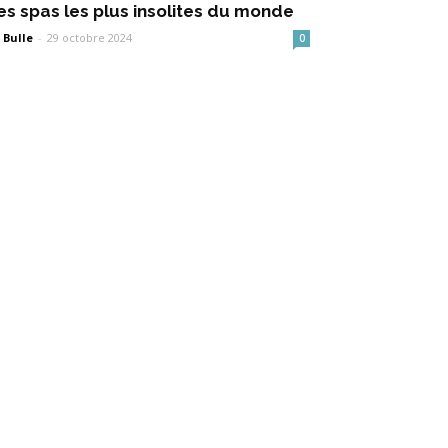
es spas les plus insolites du monde
 Bulle
-
29 octobre 2024
0