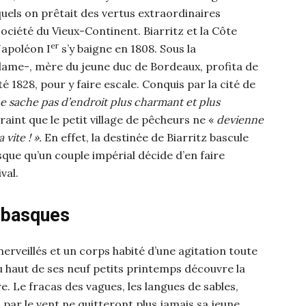
els on prêtait des vertus extraordinaires
ciété du Vieux-Continent. Biarritz et la Côte
er
Napoléon I
s’y baigne en 1808. Sous la
dame-, mère du jeune duc de Bordeaux, profita de
é 1828, pour y faire escale. Conquis par la cité de
ne sache pas d’endroit plus charmant et plus
craint que le petit village de pêcheurs ne «
devienne
 vite ! ».
En effet, la destinée de Biarritz bascule
sque qu’un couple impérial décide d’en faire
val.
 basques
erveillés et un corps habité d’une agitation toute
du haut de ses neuf petits printemps découvre la
e. Le fracas des vagues, les langues de sables,
 par le vent ne quitteront plus jamais sa jeune