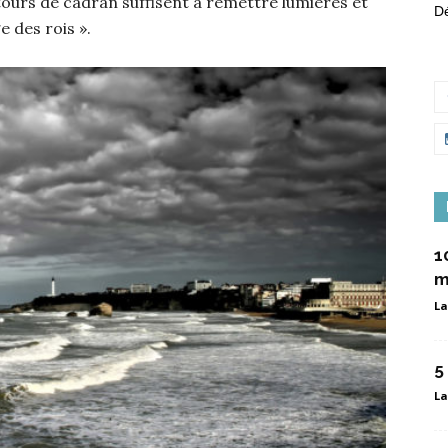
tours de cadran suffisent à remettre lumières et
Dé
e des rois ».
1
m
La
5
La