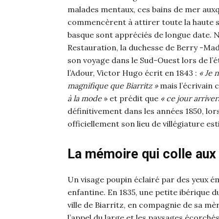
malades mentaux, ces bains de mer auxqu
commencèrent à attirer toute la haute so
basque sont appréciés de longue date. 
Restauration, la duchesse de Berry -Ma
son voyage dans le Sud-Ouest lors de l’ét
l’Adour, Victor Hugo écrit en 1843 :
« Je 
magnifique que Biarritz »
mais l’écrivain 
à la mode
» et prédit que
« ce jour arrivera
définitivement dans les années 1850, lor
officiellement son lieu de villégiature esti
La mémoire qui colle aux
Un visage poupin éclairé par des yeux ém
enfantine. En 1835, une petite ibérique 
ville de Biarritz, en compagnie de sa mèr
l’appel du large et les paysages écorchés