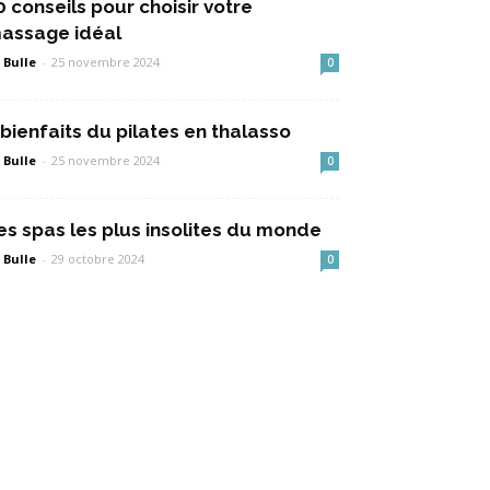
0 conseils pour choisir votre
assage idéal
 Bulle
-
25 novembre 2024
0
 bienfaits du pilates en thalasso
 Bulle
-
25 novembre 2024
0
es spas les plus insolites du monde
 Bulle
-
29 octobre 2024
0