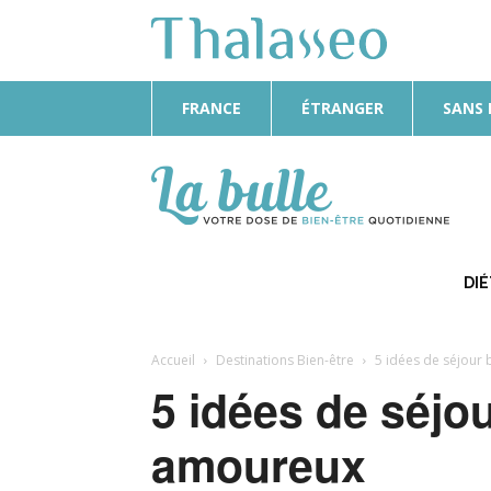
FRANCE
ÉTRANGER
SANS
La
Bulle
DI
Accueil
Destinations Bien-être
5 idées de séjour
5 idées de séjou
amoureux