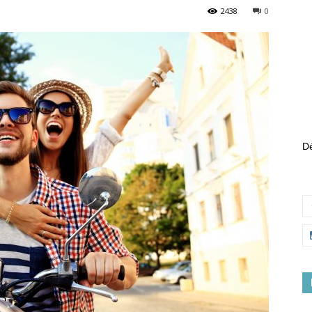
2438
0
Dé