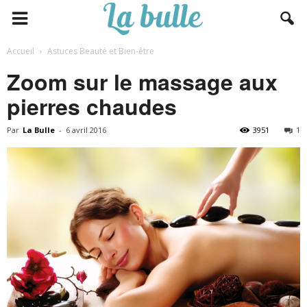
Accueil
Astuces Beauté et Bien-être
Zoom sur le massage aux
pierres chaudes
Par
La Bulle
-
6 avril 2016
3951
1