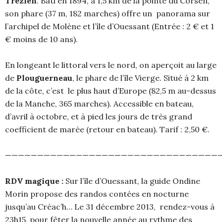
Trezien
. Bâti en 1894, à 1,5 km de la pointe du Corsen,
son phare (37 m, 182 marches) offre un panorama sur
l’archipel de Molène et l’île d’Ouessant (Entrée : 2 € et 1
€ moins de 10 ans).
En longeant le littoral vers le nord, on aperçoit au large
de
Plouguerneau
, le phare de l’île Vierge. Situé à 2 km
de la côte, c’est le plus haut d’Europe (82,5 m au-dessus
de la Manche, 365 marches). Accessible en bateau,
d’avril à octobre, et à pied les jours de très grand
coefficient de marée (retour en bateau). Tarif : 2,50 €.
—————————————————————————————————
RDV magique :
Sur l’île d’Ouessant, la guide Ondine
Morin propose des randos contées en nocturne
jusqu’au Créac’h… Le 31 décembre 2013, rendez-vous à
23h15, pour fêter la nouvelle année au rythme des