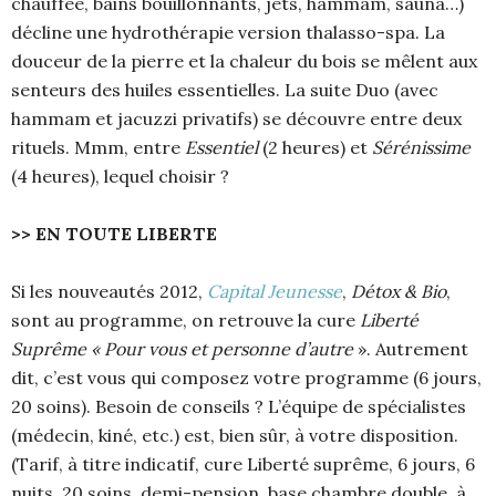
chauffée, bains bouillonnants, jets, hammam, sauna…)
décline une hydrothérapie version thalasso-spa. La
douceur de la pierre et la chaleur du bois se mêlent aux
senteurs des huiles essentielles. La suite Duo (avec
hammam et jacuzzi privatifs) se découvre entre deux
rituels. Mmm, entre
Essentiel
(2 heures) et
Sérénissime
(4 heures), lequel choisir ?
>> EN TOUTE LIBERTE
Si les nouveautés 2012,
Capital Jeunesse
,
Détox & Bio
,
sont au programme, on retrouve la cure
Liberté
Suprême
« Pour vous et personne d’autre
». Autrement
dit, c’est vous qui composez votre programme (6 jours,
20 soins). Besoin de conseils ? L’équipe de spécialistes
(médecin, kiné, etc.) est, bien sûr, à votre disposition.
(Tarif, à titre indicatif, cure Liberté suprême, 6 jours, 6
nuits, 20 soins, demi-pension, base chambre double, à