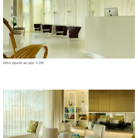
Déco épurée au spa. © DR.