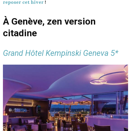
reposer cet hiver
!
À Genève, zen version
citadine
Grand Hôtel Kempinski Geneva 5*