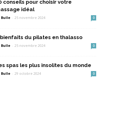
0 conseils pour choisir votre
assage idéal
 Bulle
-
25 novembre 2024
0
 bienfaits du pilates en thalasso
 Bulle
-
25 novembre 2024
0
es spas les plus insolites du monde
 Bulle
-
29 octobre 2024
0