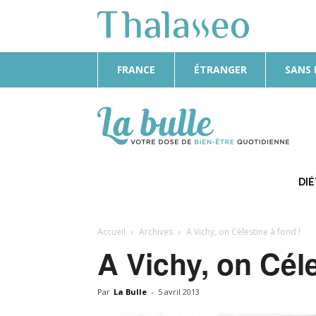
FRANCE
ÉTRANGER
SANS
La
Bulle
DI
Accueil
Archives
A Vichy, on Célestine à fond !
A Vichy, on Céle
Par
La Bulle
-
5 avril 2013