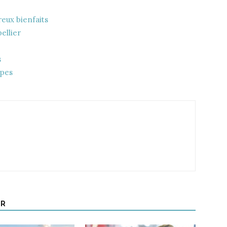
eux bienfaits
ellier
s
lpes
UR