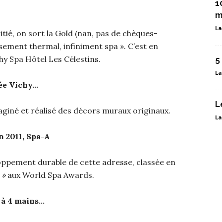
1
m
La
tié, on sort la Gold (nan, pas de chèques-
sement thermal, infiniment spa ». C’est en
hy Spa Hôtel Les Célestins.
5
La
lée Vichy…
L
imaginé et réalisé des décors muraux originaux.
La
n 2011, Spa-A
eloppement durable de cette adresse, classée en
 »
aux World Spa Awards.
 à 4 mains…