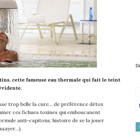
Dé
tins, cette fameuse eau thermale qui fait le teint
 évidente.
sse trop belle la cure… de préférence détox
iminer ces fichues toxines qui emboucanent
ormule anti-capitons, histoire de se la jouer
essayer…).