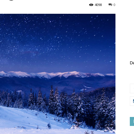
4098
0
Dé