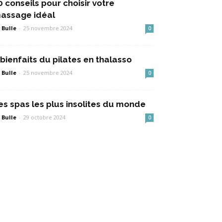
0 conseils pour choisir votre
assage idéal
 Bulle
-
25 novembre 2024
0
 bienfaits du pilates en thalasso
 Bulle
-
25 novembre 2024
0
es spas les plus insolites du monde
 Bulle
-
29 octobre 2024
0