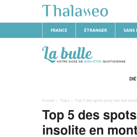
FRANCE
ÉTRANGER
SANS
La
Bulle
DI
Accueil
Tops
Top 5 des spots pour une nuit inso
Top 5 des spots
insolite en mon