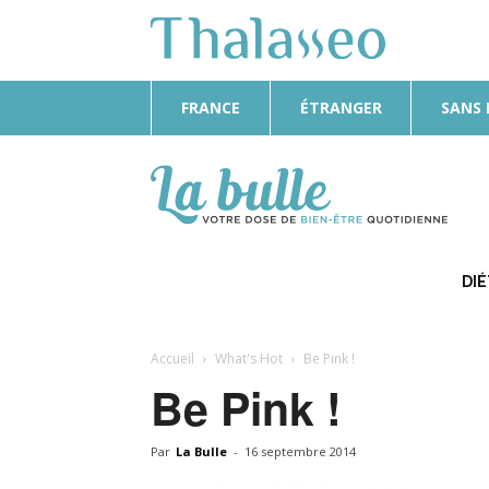
FRANCE
ÉTRANGER
SANS
La
Bulle
DI
Accueil
What's Hot
Be Pink !
Be Pink !
Par
La Bulle
-
16 septembre 2014