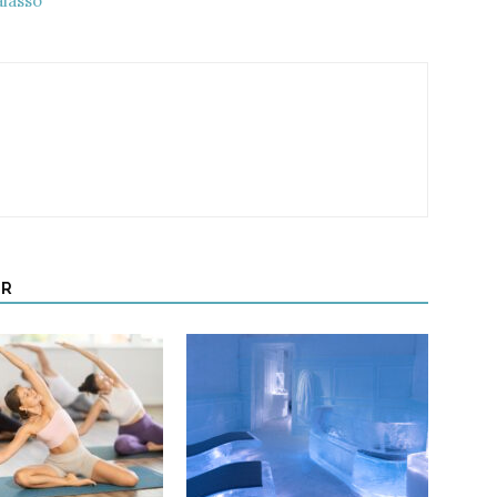
alasso
UR