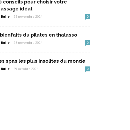
0 conseils pour choisir votre
assage idéal
 Bulle
-
25 novembre 2024
0
 bienfaits du pilates en thalasso
 Bulle
-
25 novembre 2024
0
es spas les plus insolites du monde
 Bulle
-
29 octobre 2024
0