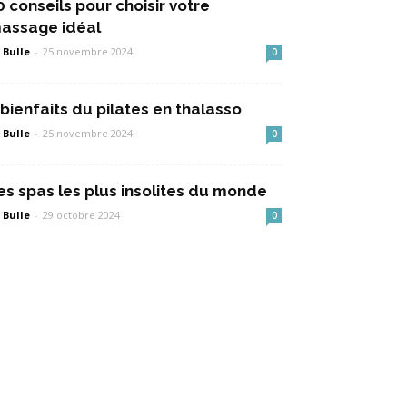
0 conseils pour choisir votre
assage idéal
 Bulle
-
25 novembre 2024
0
 bienfaits du pilates en thalasso
 Bulle
-
25 novembre 2024
0
es spas les plus insolites du monde
 Bulle
-
29 octobre 2024
0