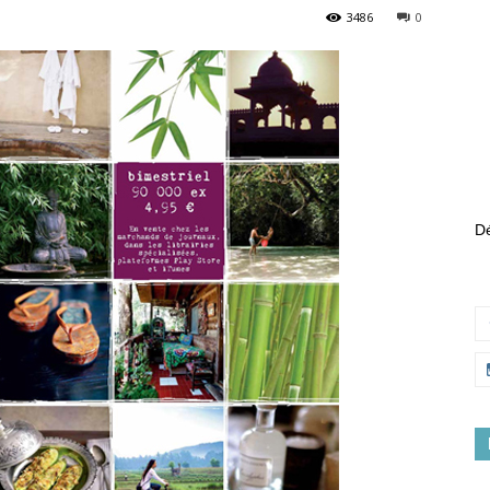
3486
0
Dé