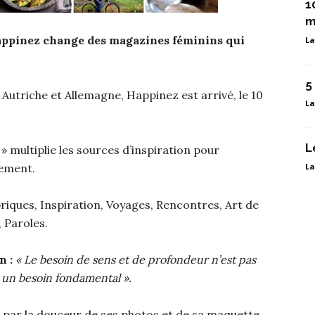
1
m
appinez change des magazines féminins qui
La
5
 Autriche et Allemagne, Happinez est arrivé, le 10
La
L
» multiplie les sources d’inspiration pour
lement.
La
briques, Inspiration, Voyages, Rencontres, Art de
 Paroles.
n :
« Le besoin de sens et de profondeur n’est pas
 un besoin fondamental ».
 par la douceur de ses photos et de sa maquette