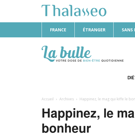
FRANCE
ÉTRANGER
SANS
La
Bulle
DI
Accueil
Archives
Happinez, le mag qui kiffe le bo
Happinez, le mag
bonheur