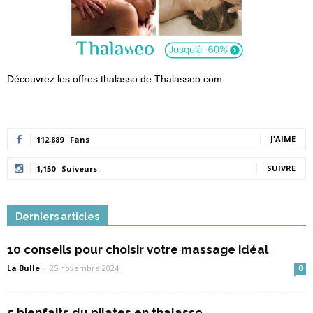
Découvrez les offres thalasso de Thalasseo.com
J'AIME
112,889
Fans
SUIVRE
1,150
Suiveurs
Derniers articles
10 conseils pour choisir votre massage idéal
La Bulle
-
25 novembre 2024
0
5 bienfaits du pilates en thalasso