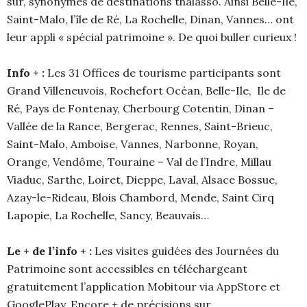
sûr, synonymes de destinations thalasso. Ainsi Belle-Île,
Saint-Malo, l’île de Ré, La Rochelle, Dinan, Vannes… ont
leur appli « spécial patrimoine ». De quoi buller curieux !
Info + :
Les 31 Offices de tourisme participants sont
Grand Villeneuvois, Rochefort Océan, Belle-Ile, Ile de
Ré, Pays de Fontenay, Cherbourg Cotentin, Dinan –
Vallée de la Rance, Bergerac, Rennes, Saint-Brieuc,
Saint-Malo, Amboise, Vannes, Narbonne, Royan,
Orange, Vendôme, Touraine – Val de l’Indre, Millau
Viaduc, Sarthe, Loiret, Dieppe, Laval, Alsace Bossue,
Azay-le-Rideau, Blois Chambord, Mende, Saint Cirq
Lapopie, La Rochelle, Sancy, Beauvais…
Le + de l’info + :
Les visites guidées des Journées du
Patrimoine sont accessibles en téléchargeant
gratuitement l’application Mobitour via AppStore et
GooglePlay. Encore + de précisions sur