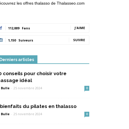
couvrez les offres thalasso de Thalasseo.com
J'AIME
112,889
Fans
SUIVRE
1,150
Suiveurs
Derniers articles
0 conseils pour choisir votre
assage idéal
 Bulle
-
25 novembre 2024
0
 bienfaits du pilates en thalasso
 Bulle
-
25 novembre 2024
0