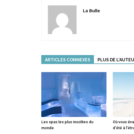
La Bulle
ARTICLES CONNEXES
PLUS DE L'AUTE
Les spas les plus insolites du
Où vous év
monde
d’été à l’ét