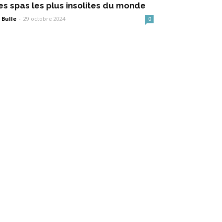
es spas les plus insolites du monde
 Bulle
-
29 octobre 2024
0