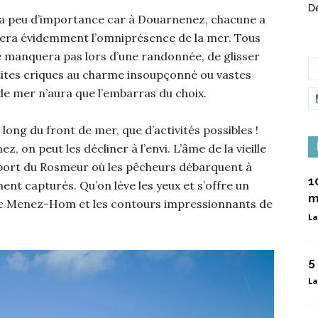
Dé
Il a peu d’importance car à Douarnenez, chacune a
ciera évidemment l’omniprésence de la mer. Tous
e manquera pas lors d’une randonnée, de glisser
etites criques au charme insoupçonné ou vastes
de mer n’aura que l’embarras du choix.
e long du front de mer, que d’activités possibles !
, on peut les décliner à l’envi. L’âme de la vieille
ux port du Rosmeur où les pêcheurs débarquent à
1
ment capturés. Qu’on lève les yeux et s’offre un
m
 le Menez-Hom et les contours impressionnants de
La
5
La