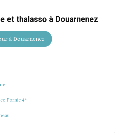
re et thalasso à Douarnenez
our à Douarnenez
gne
nce Pornic 4*
rneau