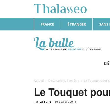
FRANCE
ÉTRANGER
SANS
La
Bulle
DI
Accueil
Destinations Bien-être
Le Touquet pour s
Le Touquet pour
Par
La Bulle
-
30 octobre 2015