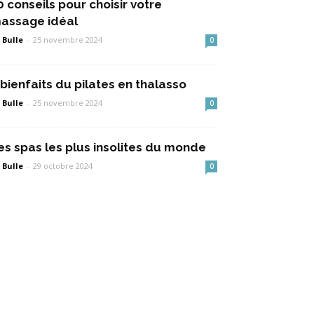
0 conseils pour choisir votre
assage idéal
 Bulle
-
25 novembre 2024
0
 bienfaits du pilates en thalasso
 Bulle
-
25 novembre 2024
0
es spas les plus insolites du monde
 Bulle
-
29 octobre 2024
0