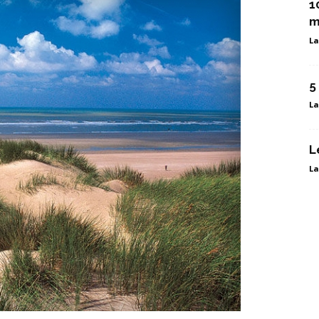
1
m
La
5
La
L
La