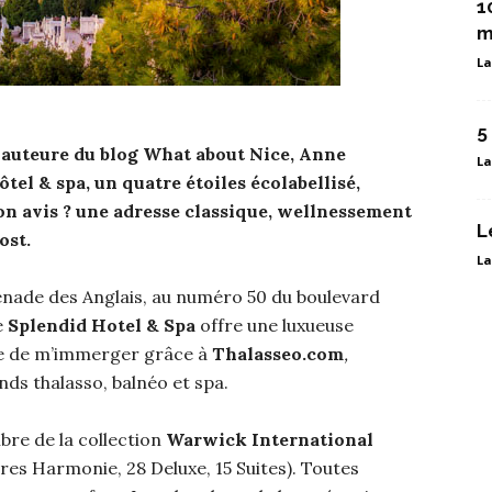
1
m
La
5
t auteure du blog What about Nice, Anne
La
tel & spa, un quatre étoiles écolabellisé,
Son avis ? une adresse classique, wellnessement
L
ost.
La
enade des Anglais, au numéro 50 du boulevard
e
Splendid Hotel & Spa
offre une luxueuse
nce de m’immerger grâce à
Thalasseo.com
,
nds thalasso, balnéo et spa.
bre de la collection
Warwick International
es Harmonie, 28 Deluxe, 15 Suites). Toutes