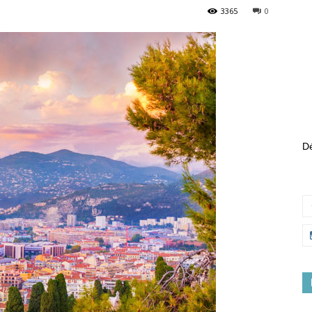
3365
0
Dé