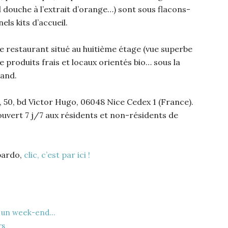
el douche à l’extrait d’orange…) sont sous flacons-
ls kits d’accueil.
le restaurant situé au huitième étage (vue superbe
e produits frais et locaux orientés bio… sous la
mand.
, 50, bd Victor Hugo, 06048 Nice Cedex 1 (France).
ouvert 7 j/7 aux résidents et non-résidents de
bardo,
clic, c’est par ici !
ur un week-end…
rs