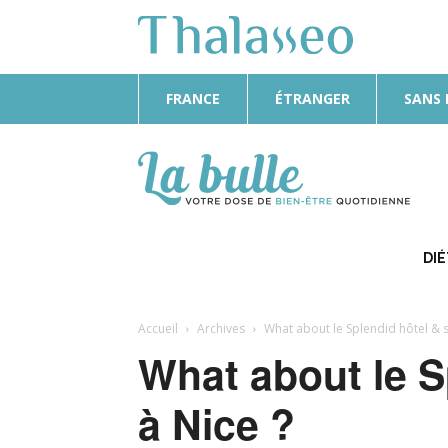
FRANCE
ÉTRANGER
SANS
La
Bulle
DI
Accueil
Archives
What about le Splendid hôtel & s
What about le S
à Nice ?