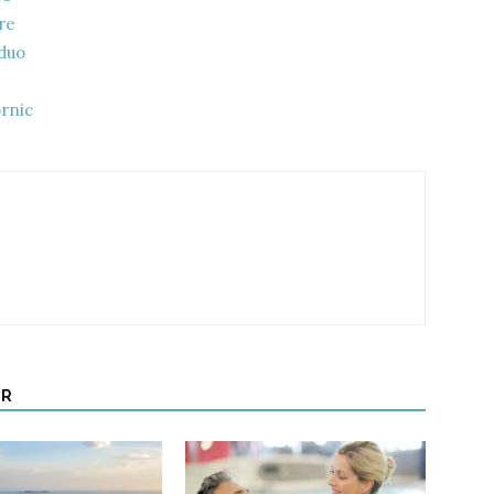
vre
duo
ornic
UR