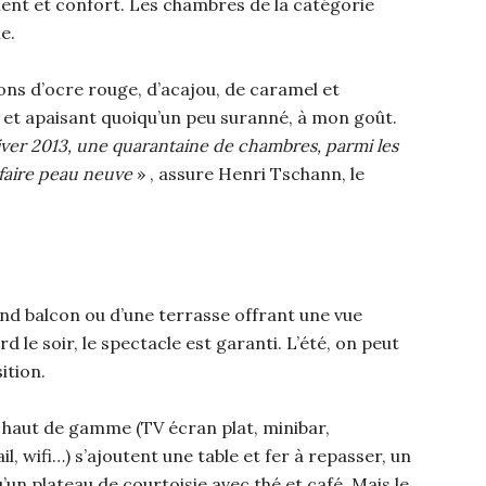
ent et confort. Les chambres de la catégorie
e.
tons d’ocre rouge, d’acajou, de caramel et
 et apaisant quoiqu’un peu suranné, à mon goût.
hiver 2013, une quarantaine de chambres, parmi les
 faire peau neuve
» , assure Henri Tschann, le
nd balcon ou d’une terrasse offrant une vue
rd le soir, le spectacle est garanti. L’été, on peut
ition.
 haut de gamme (TV écran plat, minibar,
l, wifi…) s’ajoutent une table et fer à repasser, un
’un plateau de courtoisie avec thé et café. Mais le