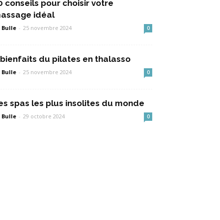
0 conseils pour choisir votre
assage idéal
 Bulle
-
25 novembre 2024
0
 bienfaits du pilates en thalasso
 Bulle
-
25 novembre 2024
0
es spas les plus insolites du monde
 Bulle
-
29 octobre 2024
0