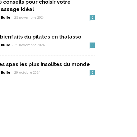
0 conseils pour choisir votre
assage idéal
 Bulle
-
25 novembre 2024
0
 bienfaits du pilates en thalasso
 Bulle
-
25 novembre 2024
0
es spas les plus insolites du monde
 Bulle
-
29 octobre 2024
0