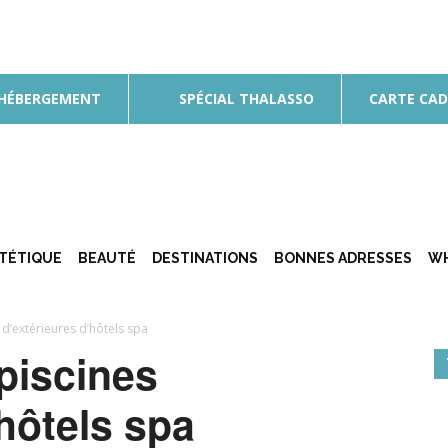
 HÉBERGEMENT
SPÉCIAL THALASSO
CARTE CA
ÉTÉTIQUE
BEAUTÉ
DESTINATIONS
BONNES ADRESSES
WH
 d’extérieures d’hôtels spa
 piscines
’hôtels spa