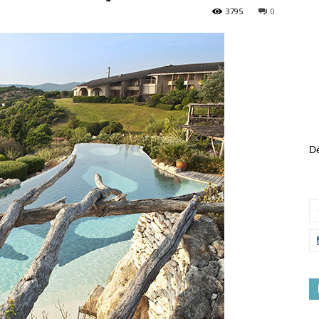
3795
0
Dé