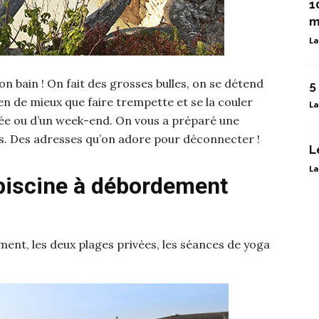
1
m
La
n bain ! On fait des grosses bulles, on se détend
5
ien de mieux que faire trempette et se la couler
La
née ou d’un week-end. On vous a préparé une
s. Des adresses qu’on adore pour déconnecter !
L
La
 piscine à débordement
ent, les deux plages privées, les séances de yoga