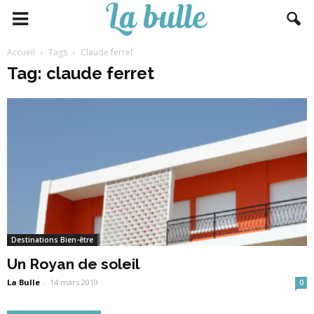
Accueil
Tags
Claude ferret
Tag: claude ferret
Destinations Bien-être
Un Royan de soleil
La Bulle
-
14 mars 2019
0